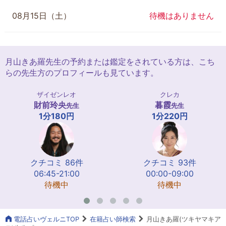
08月15日（土）
待機はありません
月山きあ羅先生の予約または鑑定をされている方は、こち
らの先生方のプロフィールも見ています。
ザイゼンレオ
クレカ
財前玲央
暮霞
先生
先生
1分180円
1分220円
クチコミ 86件
クチコミ 93件
06:45-21:00
00:00-09:00
待機中
待機中
電話占いヴェルニTOP
在籍占い師検索
月山きあ羅(ツキヤマキア