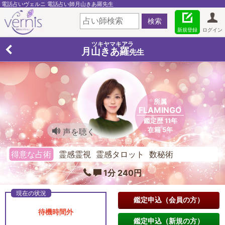
電話占いヴェルニ 電話占い師月山きあ羅先生
新規登録
ログイン
ツキヤマキアラ
月山きあ羅
先生
所属
FLAMINGO
鑑定歴 11年
在籍 5年
声を聴く
得意な占術
霊感霊視 霊感タロット 数秘術
1分 240円
鑑定申込（会員の方）
待機時間外
鑑定申込（新規の方）