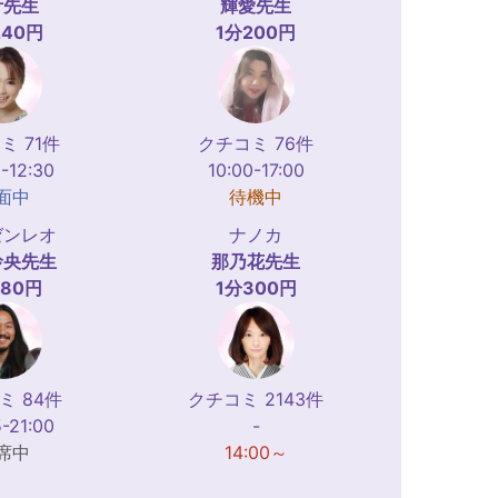
叶
先生
輝愛
先生
240円
1分200円
ミ 71件
クチコミ 76件
-12:30
10:00-17:00
面中
待機中
ゼンレオ
ナノカ
玲央
先生
那乃花
先生
180円
1分300円
ミ 84件
クチコミ 2143件
-21:00
-
席中
14:00～