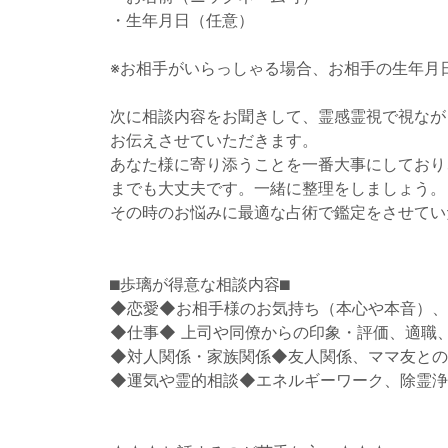
・生年月日（任意）
※お相手がいらっしゃる場合、お相手の生年月
次に相談内容をお聞きして、霊感霊視で視なが
お伝えさせていただきます。
あなた様に寄り添うことを一番大事にしており
までも大丈夫です。一緒に整理をしましょう。
その時のお悩みに最適な占術で鑑定をさせてい
⬛︎歩璃が得意な相談内容⬛︎
◆恋愛◆お相手様のお気持ち（本心や本音）、
◆仕事◆ 上司や同僚からの印象・評価、適職
◆対人関係・家族関係◆友人関係、ママ友との
◆運気や霊的相談◆エネルギーワーク、除霊浄