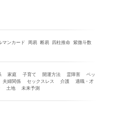
ルマンカード 周易 断易 四柱推命 紫微斗数
係 家庭 子育て 開運方法 霊障害 ペッ
愛 夫婦関係 セックスレス 介護 適職・才
寄せ 土地 未来予測