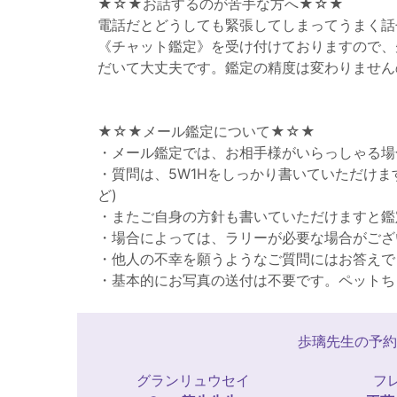
★☆★お話するのが苦手な方へ★☆★
電話だとどうしても緊張してしまってうまく話
《チャット鑑定》を受け付けておりますので、
だいて大丈夫です。鑑定の精度は変わりません
★☆★メール鑑定について★☆★
・メール鑑定では、お相手様がいらっしゃる場
・質問は、5W1Hをしっかり書いていただけ
ど)
・またご自身の方針も書いていただけますと鑑
・場合によっては、ラリーが必要な場合がござ
・他人の不幸を願うようなご質問にはお答えで
・基本的にお写真の送付は不要です。ペットち
歩璃先生の予約
グランリュウセイ
フ