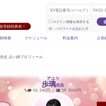
ログイン情報を保存する
新規登録特典有！
ID・パスワードを忘れた方
師検索
スケジュール
料金案内
占術
先生 占い師プロフィール
アユリ
歩璃
先生
1分 240円 ／
1件 3000円