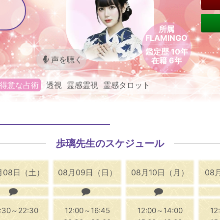
所属
FLAMINGO
鑑定歴 10年
声を聴く
在籍 6年
得意な占術
透視 霊感霊視 霊感タロット
歩璃先生のスケジュール
月08日（土）
08月09日（日）
08月10日（月）
08
:30～22:30
12:00～16:45
12:00～14:00
12