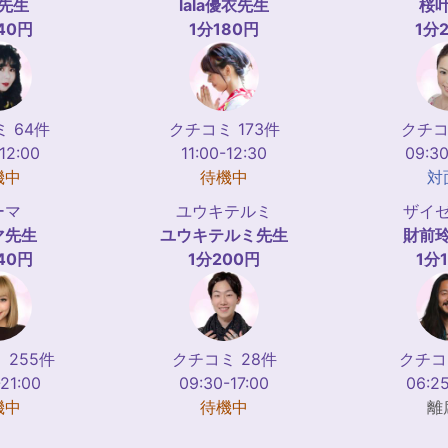
先生
lala優衣
先生
桜
40円
1分180円
1分
 64件
クチコミ 173件
クチコ
-12:00
11:00-12:30
09:30
機中
待機中
対
ーマ
ユウキテルミ
ザイ
マ
先生
ユウキテルミ
先生
財前
40円
1分200円
1分
 255件
クチコミ 28件
クチコ
-21:00
09:30-17:00
06:25
機中
待機中
離