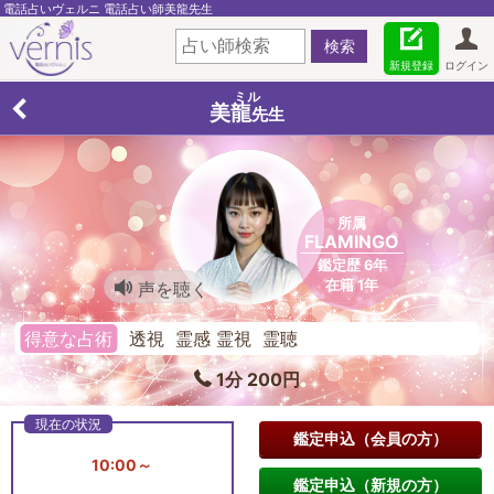
電話占いヴェルニ 電話占い師美龍先生
新規登録
ログイン
ミル
美龍
先生
所属
FLAMINGO
鑑定歴 6年
在籍 1年
声を聴く
得意な占術
透視 霊感 霊視 霊聴
1分 200円
鑑定申込（会員の方）
10:00～
鑑定申込（新規の方）