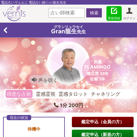
電話占いヴェルニ 電話占い師Gran龍生先生
新規登録
ログイン
グランリュウセイ
Gran龍生
先生
所属
FLAMINGO
鑑定歴 33年
在籍 3年
声を聴く
得意な占術
霊感霊視 霊感タロット チャネリング
1分 200円
鑑定申込（会員の方）
待機中
鑑定申込（新規の方）