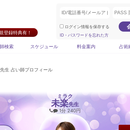
ログイン情報を保存する
新規登録特典有！
ID・パスワードを忘れた方
師検索
スケジュール
料金案内
占術
先生 占い師プロフィール
ミラク
未楽
先生
1分 240円