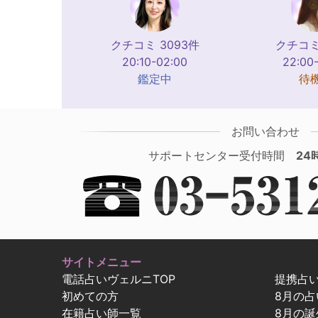
クチコミ 3093件
クチコミ
20:10-02:00
22:00
鑑定中
待
お問い合わせ
サポートセンター受付時間
24
サイトメニュー
電話占いヴェルニTOP
提携占
初めての方
8月の
在籍占い師一覧
8月の誕