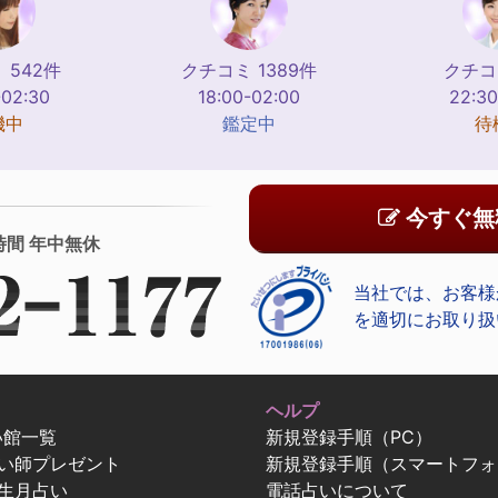
 542件
クチコミ 1389件
クチコ
-02:30
18:00-02:00
22:30
機中
鑑定中
待
今すぐ無
時間 年中無休
当社では、お客様
を適切にお取り扱
ヘルプ
い館一覧
新規登録手順（PC）
占い師プレゼント
新規登録手順（スマートフォ
生月占い
電話占いについて