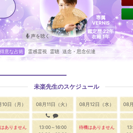
専属
VERNIS
鑑定歴 22年
声を聴く
在籍 1年
得意な占術
霊感霊視 霊聴 送念・思念伝達
未楽先生のスケジュール
月10日（月）
08月11日（火）
08月12日（水）
08
はありません
13:00～16:00
待機はありません
13