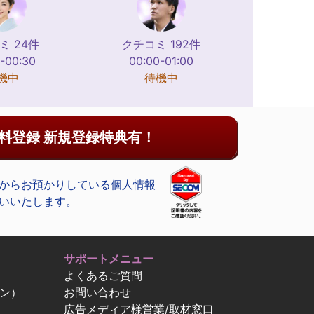
ミ 24件
クチコミ 192件
-00:30
00:00-01:00
機中
待機中
料登録 新規登録特典有！
からお預かりしている個人情報
いいたします。
サポートメニュー
よくあるご質問
ン）
お問い合わせ
広告メディア様営業/取材窓口