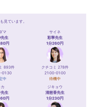
も見ています。
ダマ
サイネ
神
先生
彩寧
先生
280円
1分260円
 893件
クチコミ 278件
-01:30
21:00-01:00
定中
待機中
キカ
ジキョウ
香
先生
清慈香
先生
260円
1分230円