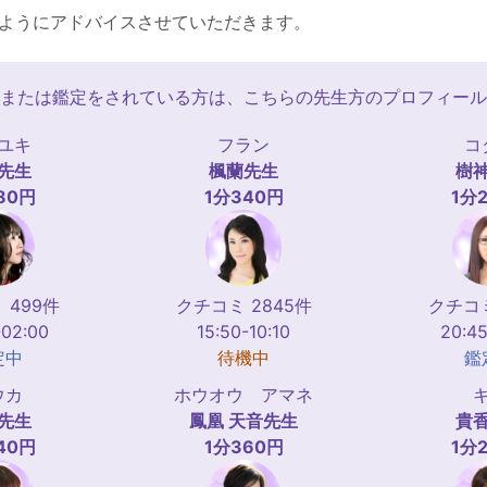
ようにアドバイスさせていただきます。
または鑑定をされている方は、こちらの先生方のプロフィール
ユキ
フラン
コ
先生
楓蘭
先生
樹
80円
1分340円
1分
 499件
クチコミ 2845件
クチコミ
-02:00
15:50-10:10
20:45
定中
待機中
鑑
ウカ
ホウオウ アマネ
先生
鳳凰 天音
先生
貴
40円
1分360円
1分