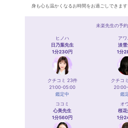
身も心も温かくなるお時間をお過ごしできます
未楽先生の予約
ヒノハ
アワ
日乃葉
先生
淡雪
1分230円
1分2
クチコミ 23件
クチコミ
21:00-05:00
20:00
鑑定中
鑑
ココミ
オ
心美
先生
桜花
1分560円
1分2