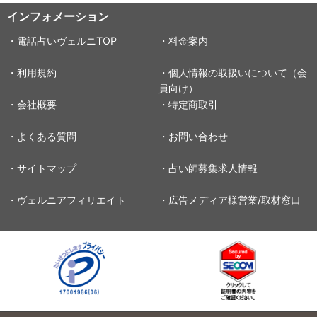
インフォメーション
・電話占いヴェルニTOP
・料金案内
・利用規約
・個人情報の取扱いについて（会
員向け）
・会社概要
・特定商取引
・よくある質問
・お問い合わせ
・サイトマップ
・占い師募集求人情報
・ヴェルニアフィリエイト
・広告メディア様営業/取材窓口