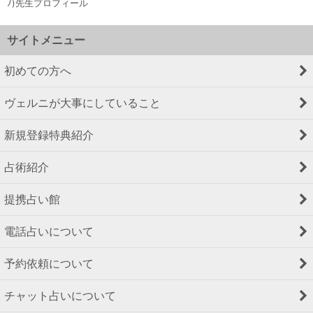
ﾉ)先生プロフィール
サイトメニュー
初めての方へ
ヴェルニが大事にしていること
新規登録特典紹介
占術紹介
提携占い館
電話占いについて
予約依頼について
チャット占いについて