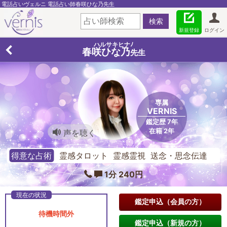
電話占いヴェルニ 電話占い師春咲ひな乃先生
新規登録
ログイン
ハルサキヒナﾉ
春咲ひな乃
先生
専属
VERNIS
鑑定歴 7年
在籍 2年
声を聴く
得意な占術
霊感タロット 霊感霊視 送念・思念伝達
1分 240円
鑑定申込（会員の方）
待機時間外
鑑定申込（新規の方）