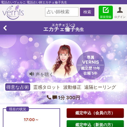
電話占いヴェルニ 電話占い師エカチェ倫子先生
新規登録
ログイン
エカチェリンコ
エカチェ倫子
先生
専属
VERNIS
鑑定歴 11年
在籍 5年
声を聴く
得意な占術
霊感タロット 波動修正 遠隔ヒーリング
1分 300円
鑑定申込（会員の方）
17:00～
鑑定申込（新規の方）