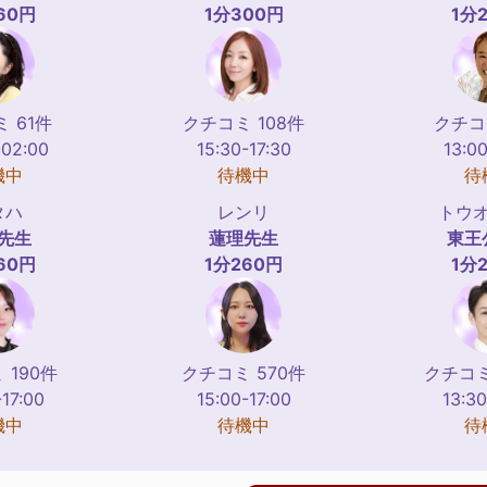
60円
1分300円
1分
 61件
クチコミ 108件
クチコ
-02:00
15:30-17:30
13:00
機中
待機中
待
タハ
レンリ
トウ
先生
蓮理
先生
東王
60円
1分260円
1分
 190件
クチコミ 570件
クチコミ
-17:00
15:00-17:00
13:30
機中
待機中
待