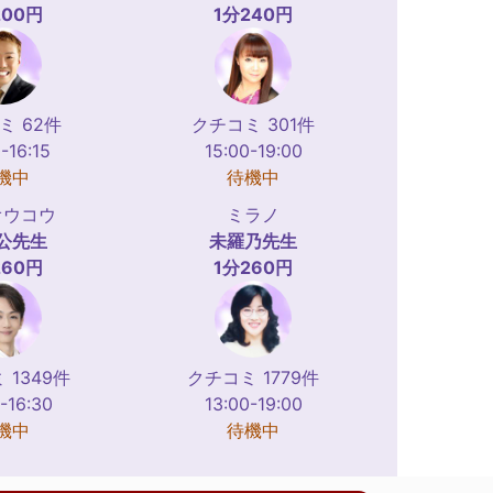
200円
1分240円
ミ 62件
クチコミ 301件
-16:15
15:00-19:00
機中
待機中
オウコウ
ミラノ
公
先生
未羅乃
先生
260円
1分260円
 1349件
クチコミ 1779件
-16:30
13:00-19:00
機中
待機中