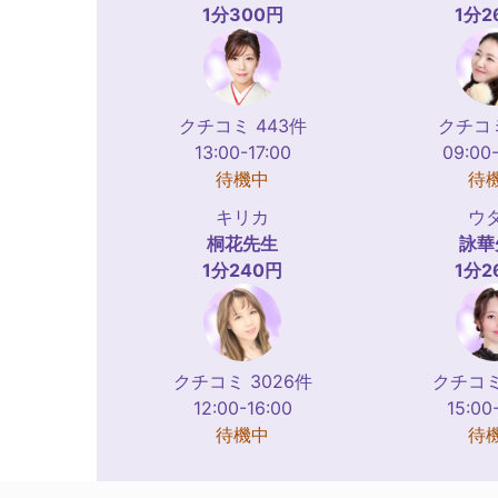
1分300円
1分2
クチコミ 443件
クチコミ
13:00-17:00
09:00
待機中
待
キリカ
ウ
桐花
先生
詠華
1分240円
1分2
クチコミ 3026件
クチコミ
12:00-16:00
15:00
待機中
待