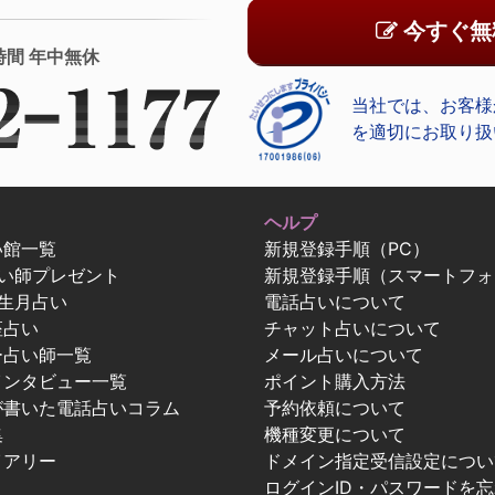
今すぐ無
時間 年中無休
当社では、お客様
を適切にお取り扱
ヘルプ
い館一覧
新規登録手順（PC）
占い師プレゼント
新規登録手順（スマートフォ
生月占い
電話占いについて
座占い
チャット占いについて
ー占い師一覧
メール占いについて
インタビュー一覧
ポイント購入方法
が書いた電話占いコラム
予約依頼について
集
機種変更について
イアリー
ドメイン指定受信設定につい
ログインID・パスワードを