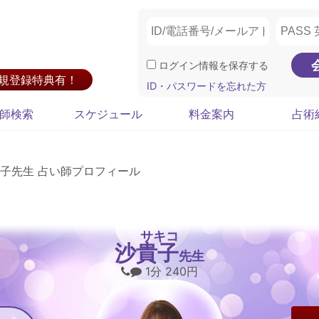
ログイン情報を保存する
新規登録特典有！
ID・パスワードを忘れた方
師検索
スケジュール
料金案内
占術
子先生 占い師プロフィール
サキコ
沙貴子
先生
1分 240円