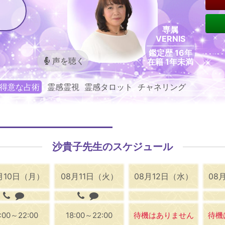
専属
VERNIS
鑑定歴 16年
声を聴く
在籍 1年未満
得意な占術
霊感霊視 霊感タロット チャネリング
沙貴子先生のスケジュール
月10日（月）
08月11日（火）
08月12日（水）
08
8:00～22:00
18:00～22:00
待機はありません
待機