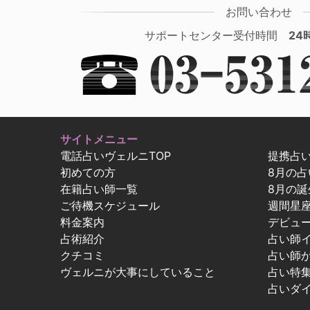
お問い合わせ
サポートセンター受付時間
24
サイトメニュー
電話占いヴェルニTOP
提携占
初めての方
8月の
在籍占い師一覧
8月の誕
ご待機スケジュール
週間星
料金案内
デビュ
占術紹介
占い師
クチコミ
占い師
ヴェルニが大事にしていること
占い特
占いダ