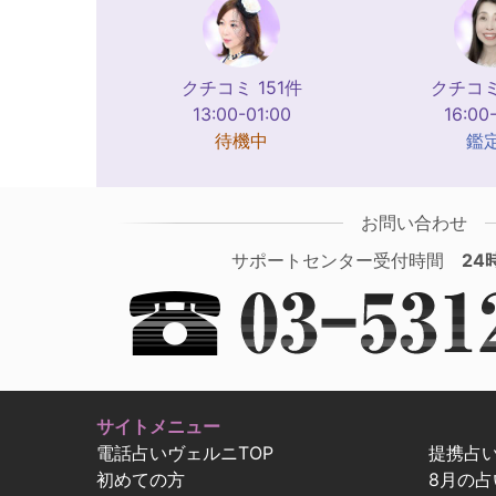
クチコミ 151件
クチコミ
13:00-01:00
16:00
待機中
鑑
お問い合わせ
サポートセンター受付時間
24
サイトメニュー
電話占いヴェルニTOP
提携占
初めての方
8月の