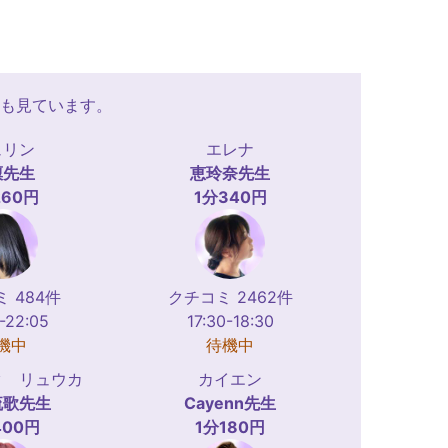
も見ています。
ュリン
エレナ
凜
先生
恵玲奈
先生
260円
1分340円
 484件
クチコミ 2462件
-22:05
17:30-18:30
機中
待機中
タ リュウカ
カイエン
流歌
先生
Cayenn
先生
400円
1分180円