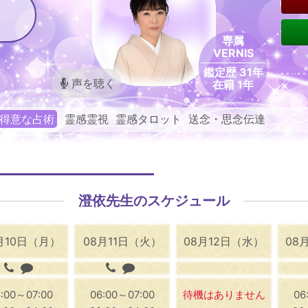
専属
VERNIS
鑑定歴 31年
声を聴く
在籍 1年
得意な占術
霊感霊視 霊感タロット 送念・思念伝達
澄依先生のスケジュール
月10日（月）
08月11日（火）
08月12日（水）
08
:00～07:00
06:00～07:00
待機はありません
06