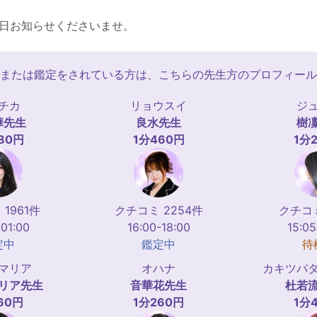
日お知らせくださいませ。
または鑑定をされている方は、こちらの先生方のプロフィール
チカ
リョウスイ
ジ
華
先生
良水
先生
樹
80円
1分460円
1分
1961件
クチコミ 2254件
クチコミ
-01:00
16:00-18:00
15:05
定中
鑑定中
待
マリア
オハナ
カキツバ
リア
先生
音華花
先生
杜若
60円
1分260円
1分