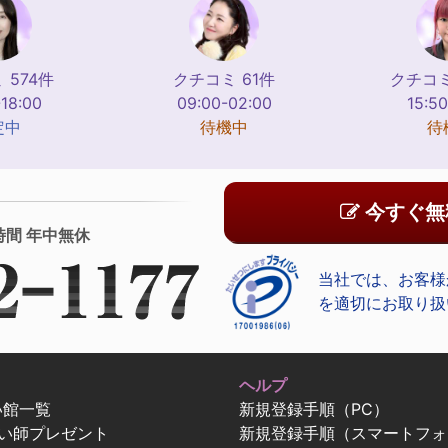
 574件
クチコミ 61件
クチコミ
-18:00
09:00-02:00
15:50
定中
待機中
待
今すぐ無
時間 年中無休
当社では、お客様
を適切にお取り扱
ヘルプ
い館一覧
新規登録手順（PC）
占い師プレゼント
新規登録手順（スマートフォ