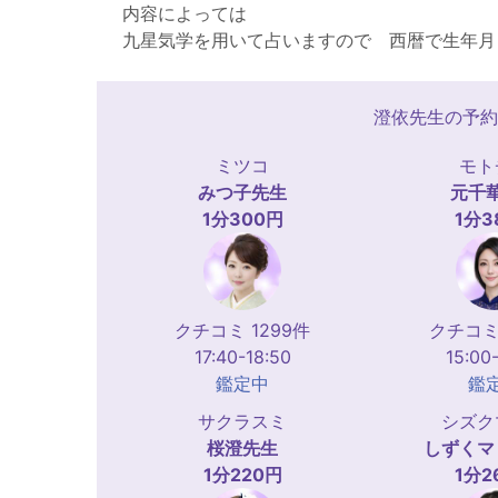
内容によっては
九星気学を用いて占いますので 西暦で生年月
澄依先生の予約
ミツコ
モト
みつ子
先生
元千
1分300円
1分3
クチコミ 1299件
クチコミ 
17:40-18:50
15:00
鑑定中
鑑
サクラスミ
シズク
桜澄
先生
しずくマ
1分220円
1分2