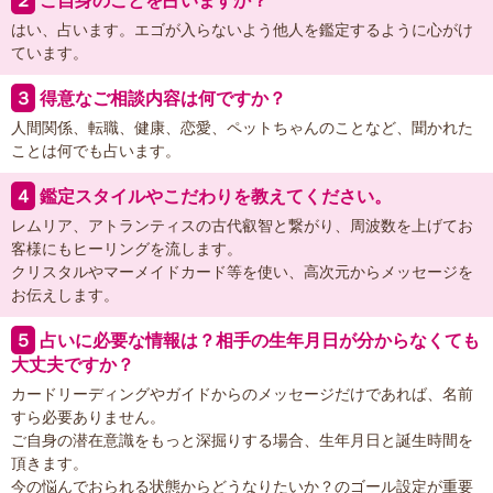
２
ご自身のことを占いますか？
はい、占います。エゴが入らないよう他人を鑑定するように心がけ
ています。
３
得意なご相談内容は何ですか？
人間関係、転職、健康、恋愛、ペットちゃんのことなど、聞かれた
ことは何でも占います。
４
鑑定スタイルやこだわりを教えてください。
レムリア、アトランティスの古代叡智と繋がり、周波数を上げてお
客様にもヒーリングを流します。
クリスタルやマーメイドカード等を使い、高次元からメッセージを
お伝えします。
５
占いに必要な情報は？相手の生年月日が分からなくても
大丈夫ですか？
カードリーディングやガイドからのメッセージだけであれば、名前
すら必要ありません。
ご自身の潜在意識をもっと深掘りする場合、生年月日と誕生時間を
頂きます。
今の悩んでおられる状態からどうなりたいか？のゴール設定が重要