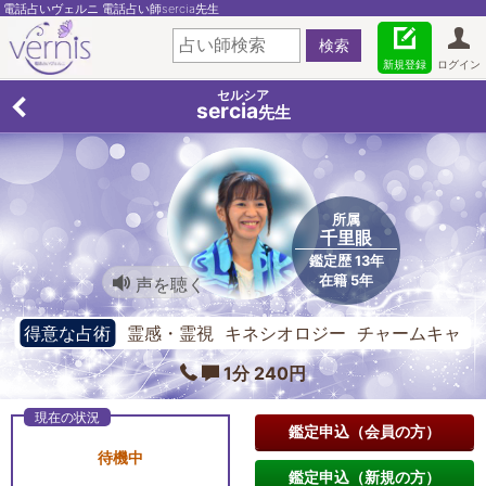
電話占いヴェルニ 電話占い師sercia先生
新規登録
ログイン
セルシア
sercia
先生
所属
千里眼
鑑定歴 13年
在籍 5年
声を聴く
得意な占術
霊感・霊視 キネシオロジー チャームキャ
スティング
1分 240円
鑑定申込（会員の方）
待機中
鑑定申込（新規の方）