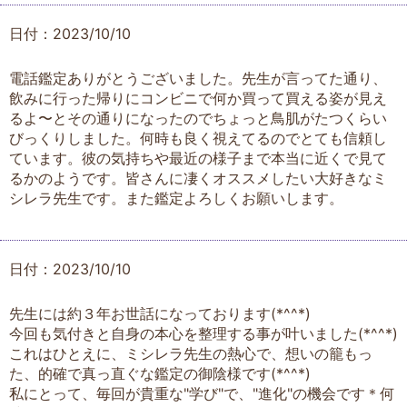
日付：2023/10/10
電話鑑定ありがとうございました。先生が言ってた通り、
飲みに行った帰りにコンビニで何か買って買える姿が見え
るよ〜とその通りになったのでちょっと鳥肌がたつくらい
びっくりしました。何時も良く視えてるのでとても信頼し
ています。彼の気持ちや最近の様子まで本当に近くで見て
るかのようです。皆さんに凄くオススメしたい大好きなミ
シレラ先生です。また鑑定よろしくお願いします。
日付：2023/10/10
先生には約３年お世話になっております(*^^*)
今回も気付きと自身の本心を整理する事が叶いました(*^^*)
これはひとえに、ミシレラ先生の熱心で、想いの籠もっ
た、的確で真っ直ぐな鑑定の御陰様です(*^^*)
私にとって、毎回が貴重な"学び"で、"進化"の機会です＊何