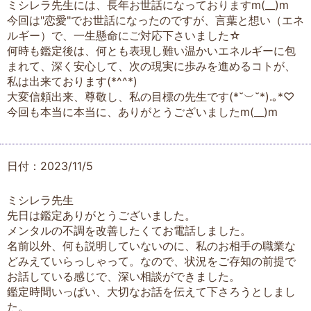
ミシレラ先生には、長年お世話になっておりますm(__)m
今回は"恋愛"でお世話になったのですが、言葉と想い（エネ
ルギー）で、一生懸命にご対応下さいました☆
何時も鑑定後は、何とも表現し難い温かいエネルギーに包
まれて、深く安心して、次の現実に歩みを進めるコトが、
私は出来ております(*^^*)
大変信頼出来、尊敬し、私の目標の先生です(⁠*⁠˘⁠︶⁠˘⁠*⁠)⁠.⁠｡⁠*⁠♡
今回も本当に本当に、ありがとうございましたm(__)m
日付：2023/11/5
ミシレラ先生
先日は鑑定ありがとうございました。
メンタルの不調を改善したくてお電話しました。
名前以外、何も説明していないのに、私のお相手の職業な
どみえていらっしゃって。なので、状況をご存知の前提で
お話している感じで、深い相談ができました。
鑑定時間いっぱい、大切なお話を伝えて下さろうとしまし
た。