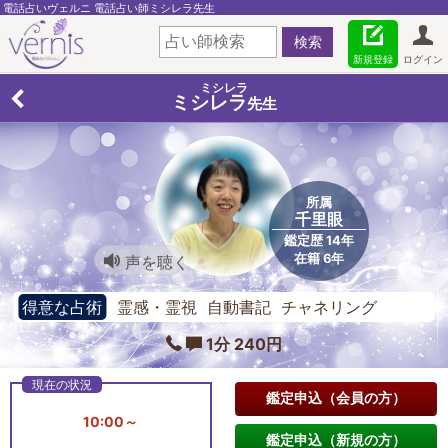
電話占いヴェルニ 電話占い師ミシレラ先生
新規登録
ログイン
ミシレラ
ミシレラ
先生
所属
千里眼
鑑定歴 14年
在籍 6年
声を聴く
得意な占術
霊感・霊視 自動書記 チャネリング
1分 240円
鑑定申込（会員の方）
10:00～
鑑定申込（新規の方）