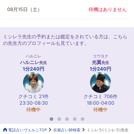
08月15日（土）
待機はありません
ミシレラ先生の予約または鑑定をされている方は、こちら
の先生方のプロフィールも見ています。
ハルニレ
コウヨク
ハルニレ
光翼
先生
先生
1分240円
1分240円
クチコミ 21件
クチコミ 706件
23:30-08:30
18:00-04:00
待機中
待機中
電話占いヴェルニTOP
在籍占い師検索
ミシレラ(ミシレラ)先生