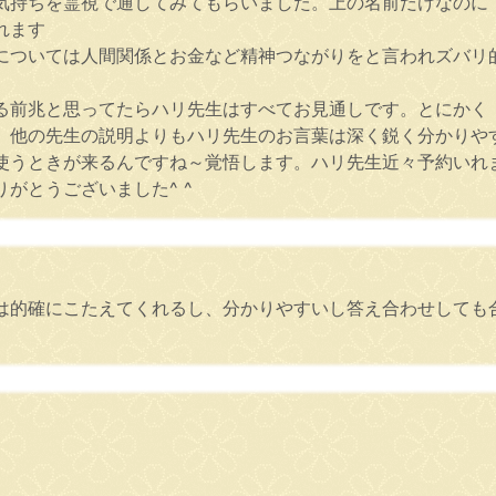
気持ちを霊視で通してみてもらいました。上の名前だけなのに
れます
ついては人間関係とお金など精神つながりをと言われズバリ的
る前兆と思ってたらハリ先生はすべてお見通しです。とにかく
。他の先生の説明よりもハリ先生のお言葉は深く鋭く分かりや
使うときが来るんですね～覚悟します。ハリ先生近々予約いれ
がとうございました^ ^
は的確にこたえてくれるし、分かりやすいし答え合わせしても
。