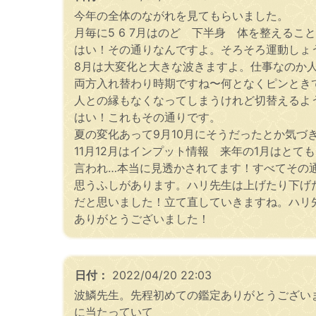
今年の全体のながれを見てもらいました。
月毎に5 6 7月はのど 下半身 体を整えること
はい！その通りなんですよ。そろそろ運動しょ
8月は大変化と大きな波きますよ。仕事なのか
両方入れ替わり時期ですね〜何となくピンとき
人との縁もなくなってしまうけれど切替えるよ
はい！これもその通りです。
夏の変化あって9月10月にそうだったとか気づ
11月12月はインプット情報 来年の1月はとて
言われ…本当に見透かされてます！すべてその
思うふしがあります。ハリ先生は上げたり下げ
だと思いました！立て直していきますね。ハリ
ありがとうございました！
日付：
2022/04/20 22:03
波鱗先生。先程初めての鑑定ありがとうござい
に当たっていて