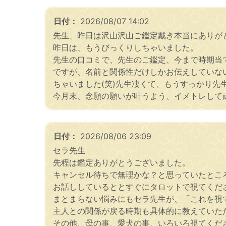
日付：
2026/08/07 14:02
先生、昨日は沢山沢山ご鑑定戴き本当にありがと
昨日は、もうびっくりしちゃいました。
先生の口コミで、先生のご鑑定、今まで時期当
ですが、名前と関係性だけしかお伝えしていな
ちゃいました(笑)先生凄くて、もうすっかり先
今月末、念願の願いが叶うよう、イメトレして
日付：
2026/08/06 23:09
セラ先生
先程は鑑定ありがとうございました。
キャンセル待ちで無理かな？と思っていたとこ
お話ししているととすぐにタロットで視てくだ
まとまらない悩みにもセラ先生が、「これを視
主人との関係が戻る時期も具体的に教えていた
その他、母の事、愛犬の事、いろいろ視てくだ