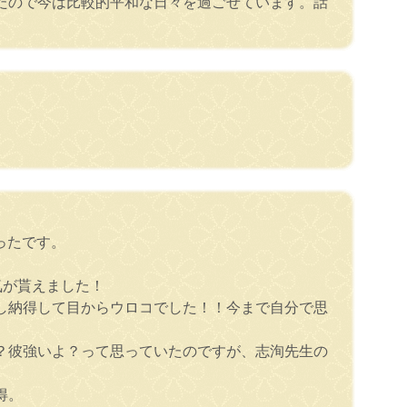
たので今は比較的平和な日々を過ごせています。話
ったです。
気が貰えました！
し納得して目からウロコでした！！今まで自分で思
？彼強いよ？って思っていたのですが、志洵先生の
得。