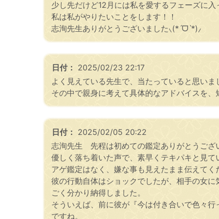
少し先だけど12月には私を愛するフェーズに
私は私がやりたいことをします！！
志洵先生ありがとうございました⸜(*ˊᗜˋ*)⸝
日付：
2025/02/23 22:17
よく見えている先生で、当たっていると思いま
その中で親身に考えて具体的なアドバイスを、
日付：
2025/02/05 20:22
志洵先生 先程は初めての鑑定ありがとうござ
優しく落ち着いた声で、素早くテキパキと見て
アゲ鑑定はなく、嫌な事も見えたまま伝えてく
彼の行動自体はショックでしたが、相手の女に
ごく分かり納得しました。
そういえば、前に彼が『今は付き合いで色々行
ですね。