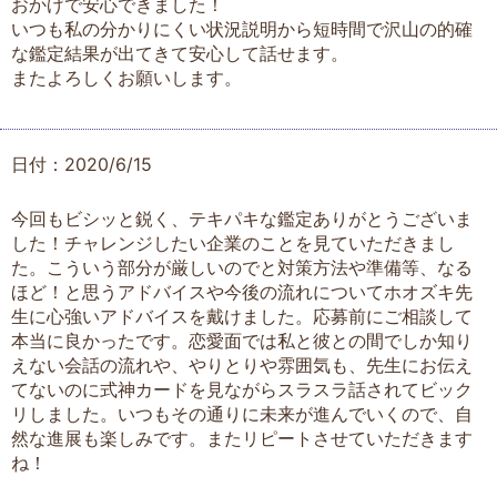
おかげで安心できました！
いつも私の分かりにくい状況説明から短時間で沢山の的確
な鑑定結果が出てきて安心して話せます。
またよろしくお願いします。
日付：2020/6/15
今回もビシッと鋭く、テキパキな鑑定ありがとうございま
した！チャレンジしたい企業のことを見ていただきまし
た。こういう部分が厳しいのでと対策方法や準備等、なる
ほど！と思うアドバイスや今後の流れについてホオズキ先
生に心強いアドバイスを戴けました。応募前にご相談して
本当に良かったです。恋愛面では私と彼との間でしか知り
えない会話の流れや、やりとりや雰囲気も、先生にお伝え
てないのに式神カードを見ながらスラスラ話されてビック
リしました。いつもその通りに未来が進んでいくので、自
然な進展も楽しみです。またリピートさせていただきます
ね！