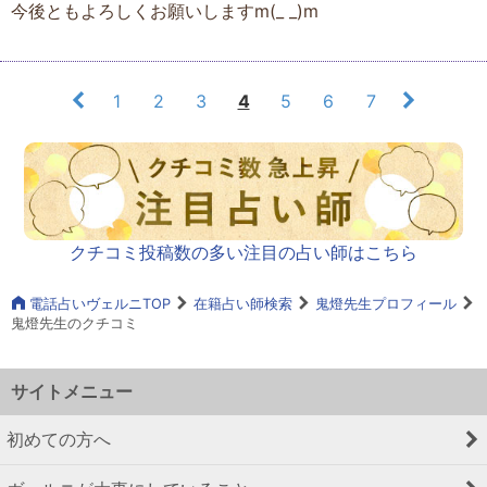
今後ともよろしくお願いしますm(_ _)m
1
2
3
4
5
6
7
クチコミ投稿数の多い注目の占い師はこちら
電話占いヴェルニTOP
在籍占い師検索
鬼燈先生プロフィール
鬼燈先生のクチコミ
サイトメニュー
初めての方へ