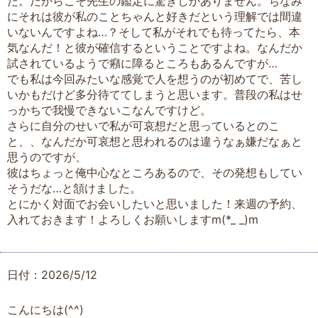
た。だからこそ先生の鑑定に驚きしかありません。ちなみ
にそれは彼が私のことちゃんと好きだという理解では間違
いないんですよね…？そして私がそれでも待ってたら、本
気なんだ！と彼が確信するということですよね。なんだか
試されているようで癪に障るところもあるんですが…
でも私は今回みたいな感覚で人を想うのが初めてで、苦し
いかもだけど多分待ててしまうと思います。普段の私はせ
っかちで我慢できないこなんですけど。
さらに自分のせいで私が可哀想だと思っているとのこ
と、、なんだか可哀想と思われるのは違うなぁ嫌だなぁと
思うのですが、
彼はちょっと俺中心なところあるので、その発想もしてい
そうだな…と頷けました。
とにかく対面でお会いしたいと思いました！来週の予約、
入れておきます！よろしくお願いしますm(*_ _)m
日付：2026/5/12
こんにちは(^^)