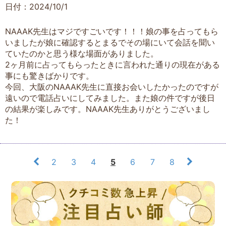
日付：2024/10/1
NAAAK先生はマジですごいです！！！娘の事を占ってもら
いましたが娘に確認するとまるでその場にいて会話を聞い
ていたのかと思う様な場面がありました。
2ヶ月前に占ってもらったときに言われた通りの現在がある
事にも驚きばかりです。
今回、大阪のNAAAK先生に直接お会いしたかったのですが
遠いので電話占いにしてみました。また娘の件ですが後日
の結果が楽しみです。NAAAK先生ありがとうございまし
た！
2
3
4
5
6
7
8