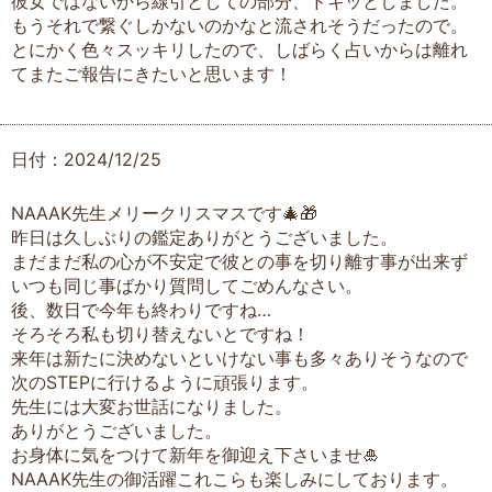
彼女ではないから線引としての部分、ドキッとしました。
もうそれで繋ぐしかないのかなと流されそうだったので。
とにかく色々スッキリしたので、しばらく占いからは離れ
てまたご報告にきたいと思います！
日付：2024/12/25
NAAAK先生メリークリスマスです🎄🎁
昨日は久しぶりの鑑定ありがとうございました。
まだまだ私の心が不安定で彼との事を切り離す事が出来ず
いつも同じ事ばかり質問してごめんなさい。
後、数日で今年も終わりですね…
そろそろ私も切り替えないとですね！
来年は新たに決めないといけない事も多々ありそうなので
次のSTEPに行けるように頑張ります。
先生には大変お世話になりました。
ありがとうございました。
お身体に気をつけて新年を御迎え下さいませ🎍
NAAAK先生の御活躍これこらも楽しみにしております。