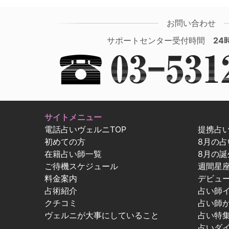
お問い合わせ
サポートセンター受付時間
24
サイトメニュー
電話占いヴェルニTOP
提携占
初めての方
8月の
在籍占い師一覧
8月の誕
ご待機スケジュール
週間星
料金案内
デビュ
占術紹介
占い師
クチコミ
占い師
ヴェルニが大事にしていること
占い特
占いダ