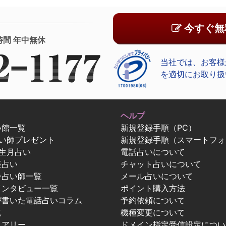
今すぐ無
時間 年中無休
当社では、お客様
を適切にお取り扱
ヘルプ
い館一覧
新規登録手順（PC）
占い師プレゼント
新規登録手順（スマートフォ
生月占い
電話占いについて
座占い
チャット占いについて
ー占い師一覧
メール占いについて
インタビュー一覧
ポイント購入方法
が書いた電話占いコラム
予約依頼について
集
機種変更について
イアリー
ドメイン指定受信設定につい