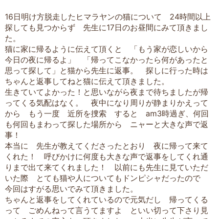
16日明け方脱走したヒマラヤンの猫について 24時間以上
探しても見つからず 先生に17日のお昼間にみて頂きまし
た。
猫に家に帰るように伝えて頂くと 「もう家が恋しいから
今日の夜に帰るよ」 「帰ってこなかったら何があったと
思って探して」と猫から先生に返事。 探しに行った時は
ちゃんと返事してねと猫に伝えて頂きました。
生きていてよかった！と思いながら夜まで待ちましたが帰
ってくる気配はなく。 夜中になり周りが静まりかえって
から もう一度 近所を捜索 すると am3時過ぎ、何回
も何回もまわって探した場所から ニャーと大きな声で返
事！
本当に 先生が教えてくださったとおり 夜に帰って来て
くれた！ 呼びかけに何度も大きな声で返事をしてくれ通
りまで出て来てくれました！ 以前にも先生に見ていただ
いた際 とても猫や人についてもドンピシャだったので
今回はすがる思いでみて頂きました。
ちゃんと返事をしてくれているので元気だし 帰ってくる
って ごめんねって言うてますよ といい切って下さり見