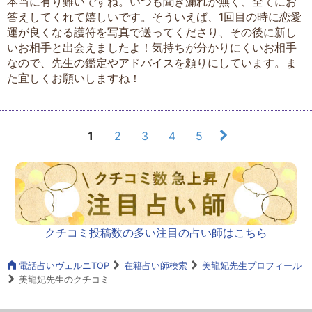
本当に有り難いですね。いつも聞き漏れが無く、全てにお
答えしてくれて嬉しいです。そういえば、1回目の時に恋愛
運が良くなる護符を写真で送ってくださり、その後に新し
いお相手と出会えましたよ！気持ちが分かりにくいお相手
なので、先生の鑑定やアドバイスを頼りにしています。ま
た宜しくお願いしますね！
1
2
3
4
5
クチコミ投稿数の多い注目の占い師はこちら
電話占いヴェルニTOP
在籍占い師検索
美龍妃先生プロフィール
美龍妃先生のクチコミ