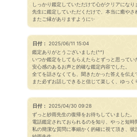
しっかり鑑定していただけて心がクリアになりま
先生に鑑定していただくだけで、本当に癒やさ
またご縁がありますように✨
日付：
2025/06/11 15:04
鑑定ありがとうございました(^^)
いつか鑑定をしてもらえたらとずっと思ってい
安心感のあるお声と的確な鑑定内容でした。
全てを話さなくても、聞きたかった答えを伝え
また必ずお話しできると信じて楽しく、ゆっくり
日付：
2025/04/30 09:28
ずっと紗雨先生の復帰をお待ちしていました。
電話鑑定されておられるのを知り、やっと短時
私の簡潔な質問に事細かく的確に視て頂き、状
紗雨先生。