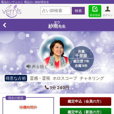
電話占いヴェルニ 電話占い師紗雨先生
新規登録
ログイン
サウ
紗雨
先生
所属
千里眼
鑑定歴 7年
在籍 6年
声を聴く
得意な占術
霊感・霊視 ホロスコープ チャネリング
1分 240円
鑑定申込（会員の方）
待機時間外
鑑定申込（新規の方）