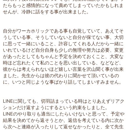
たらもっと感情的になって責めてしまっていたかもしれま
せんが、冷静に話をする事が出来ました。
自分がワーカホリックである事も自覚していて、あえてそ
うしている事、そうしていないと自分が保てない事、大切
に思って一緒にいること、許容してくれる人だから一緒に
いれているけど自分自身も少しの無理や努力は必要、変更
があったとしてもちゃんと予定を決めておくこと、大変な
時ほど忘れたくて私のことを思い出している、などなど、
彼からは考えられないほど嬉しい言葉を沢山聞く事が出来
ました。先生からは彼の代わりに聞かせて頂いているの
に、いつと同じような事ばかり話してしまいすみません。
LINEに関しても、切羽詰まっている時はとりあえずリアク
ションだけ返すようにするという約束をしました。
LINEのやり取りも適当にしたらいけないと思って、予定や
結果を決めてから返そうとか、返信を考えている内に次か
ら次へと連絡が入ったりして返せなかったりと、全て先生