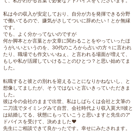
て、私がわかる言葉で必要なアドバイスをくださいます。
私は今の収入が安定しており、自分が力を発揮できる分野
で働いてるので、嫌気がさしてついに辞めたい！とか無縁
です。
でも、よく分かってないのですが
何か脚本とか言葉とか文章に関わることをやっていったほ
うがいいというのを、30代のころから占いの方々に言われ
たり、職場でも作文いいねぇ、と言われる場面が増えて、
もしや私が活躍していけることのひとつ？と思い始めてま
した。
転職すると彼との別れを迎えることになりかねないし、と
想像してましたが、そうではないと言いきっていただきま
した。
彼は今の会社のままで出世、私はしばらくは会社と文筆の
二刀流でタイミングみて自営、会社時代より収入莫大‼️彼と
は結婚してる、状態にもっていこうと思いますと先生のア
ドバイスを受けて、決めました❤️
先生にご相談できて良かったです。幸せにみたされます。