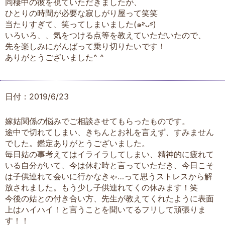
同棲中の彼を視ていただきましたが、
ひとりの時間が必要な寂しがり屋って笑笑
当たりすぎて、笑ってしまいました(๑˃̵ᴗ˂̵)
いろいろ、、気をつける点等を教えていただいたので、
先を楽しみにがんばって乗り切りたいです！
ありがとうございました^ ^
日付：2019/6/23
嫁姑関係の悩みでご相談させてもらったものです。
途中で切れてしまい、きちんとお礼を言えず、すみません
でした。鑑定ありがとうございました。
毎日姑の事考えてはイライラしてしまい、精神的に疲れて
いる自分がいて、今は休む時と言っていただき、今日こそ
は子供連れて会いに行かなきゃ…って思うストレスから解
放されました。もう少し子供連れてくの休みます！笑
今後の姑との付き合い方、先生が教えてくれたように表面
上はハイハイ！と言うことを聞いてるフリして頑張りま
す！！