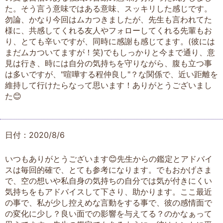
た。そう言う意味ではある意味、スッキリした感じです。
勿論、かなり今回はムカつきましたが、先生も言われてた
様に、共感してくれる友人やフォローしてくれる先輩もお
り、とても辛いですが、同時に感謝も感じてます。(彼には
まだムカついてますが！笑)でもしっかりと今まで通り、意
見は行き、時には自分の気持ちを守りながら、腹も立つ事
は多いですが、"喧嘩する程仲良し"？な関係で、近い距離を
維持して行けたらなって思います！ありがとうございまし
た😊
日付：2020/8/6
いつもありがとうございます😊先生からの鑑定とアドバイ
スは毎回的確で、とても参考になります。でもおかげさま
で、空の想いや私自身の気持ちの自分では気が付きにくい
気持ちをもアドバイスして下さり、助かります。ここ最近
の事で、私が少し控えめな言動をする事で、彼の感情面で
の変化に少し？良い面での影響を与えてる？のかなぁって