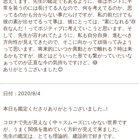
思えてます。先生の鑑定でもあるように、彼はホントに平
常を装うのには長けてる人なので、何を考えてるのか、思
ってるのかも分からない事だらけですが、私の前だけでも
彼の素が出せてるって事は、彼にとっては、"素になれる"存
在なんだ！ってポジティブに考えていこうと思います。そ
して、先生が言われてたように、私も自分自身、進むべき
方向性が見えてきたので、そこに向かって頑張ってみよう
って思います。将来的にいつか異動とかで離れる？時は来
るかもですが、彼とはどういった形でも繋がっていたいな
ぁってのが正直な今の気持ちですけど。😅
ありがとうございました😊
日付：2020/8/4
本日も鑑定くださりありがとうございました...!
コロナで先が見えなく中々スムーズにいかない世界です
が、うまく関係を進めていく方針が見えて来ました。
先生の鑑定は、とても理論的、建設的で好きです。