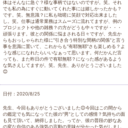
体はそんなに急ぐ？様な事柄ではないのですが。笑。それ
でも私の為にすぐに動いてくれた事には嬉しかったかも？
です。笑。無意識？に私も咄嗟に笑顔で対応出来ました
し。笑。仕事は通常業務はスムーズに流れてますが、例の
プロジェクトや他の雑務？の方がどうも中々ですが・・・
頑張ります。彼との関係に悩まされる日々ですが、先生か
らもおっしゃられた様に"引き合う特別な間柄の関係"と言う
事を意識に置いて、これからも"有耶無耶"さも楽しめる？よ
うな感じになれたらいいなぁって思います。何だかんだ言
っても、また昨日の件で有耶無耶？になった感があるよう
な気さえしてますが。笑。先生、ありがとうございました
😊
日付：2020/8/25
先生、今回もありがとうございました😊今回はこの間から
の鑑定でも気になってた彼の"男"としての感情？気持ちの面
も見て頂いて、納得しました。ってか、彼の普段の妙なあ
の変な自信のある強気の言動の意味が分かった気がしまし