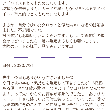
アドバイスもとてもためになります。
現状とか未来よりも、カードや星回りから得られるアドバ
イスに重点的でとてもためになります。
まさか、自分でひいたタロットと似た結果になるのは驚き
ました。不思議ですね。
対面鑑定もお願いしたいくらいです。もし、対面鑑定の機
会がございましたら、是非鑑定よろしくお願いします。
実際のカードの様子、見てみたいです...!
日付：2020/7/31
先生、今日もありがとうございました😊
今日は彼の本心？気持ちを鑑定して頂きましたが、"根底に
ある優しさ""無償の愛"そして何より「やはり好きなんです
よ！」って先生からのお言葉が印象的でしたし、あまりの
ストレートさに嬉しいと同時に笑ってしまいました。😅で
も結果的にそのことで、私自身はモヤモヤした気持ちがス
ッキリした感じです。それは先日に見て頂いた仕事に関す