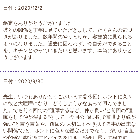
日付：2020/12/2
鑑定をありがとうございました！
彼との関係を丁寧に見ていただきまして、たくさんの気づ
きがありました。数年間のやりとりが、客観的に見られる
ようになりました。過去に囚われず、今自分ができること
を、キチンとやっていきたいと思います。本当にありがと
うございます。
日付：2020/9/30
先生、いつもありがとうございます😊今回はホントに久々
に彼と大喧嘩になり、どうしようかなぁって凹んでまし
た。でも前々回での"喧嘩するほど、仲が良い"と前回の"喧
嘩をして仲が深まる"そして、今回の"深い剛で前世より縁が
強い"と言う言葉や、前回の"大切にすべき捨てる事の出来な
い関係"など、ホントに色々な鑑定だけでなく、深いお言葉
や的確な鑑定＆アドバイスを頂き、感謝し尽くす程です。