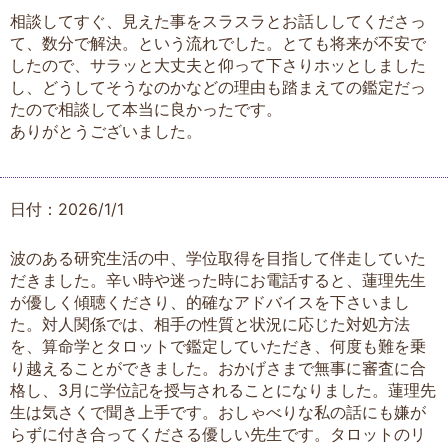
相談してすぐ、見えた事をスラスラとお話ししてくださっ
て、数分で解決。という流れでした。とても将来が不安で
したので、サラッと大丈夫と仰って下さりホッとしました
し、どうしてそうなのかなどの理由も踏まえての鑑定だっ
たので相談して本当に良かったです。
ありがとうございました。
日付：2026/1/1
波のある研究生活の中、学位取得を目指して伴走していた
だきました。辛い時や迷った時にお電話すると、蓮理先生
が優しく傾聴くださり、的確なアドバイスを下さいまし
た。対人関係では、相手の性質と状況に応じた対処方法
を、算命学とタロットで鑑定していただき、何度も難を乗
り越えることができました。おかげさまで無事に審査に合
格し、3月に学位記を授与されることになりました。蓮理先
生は気さくで聞き上手です。おしゃべりな私の話にも嫌が
らずに付き合ってくださる優しい先生です。タロットのリ