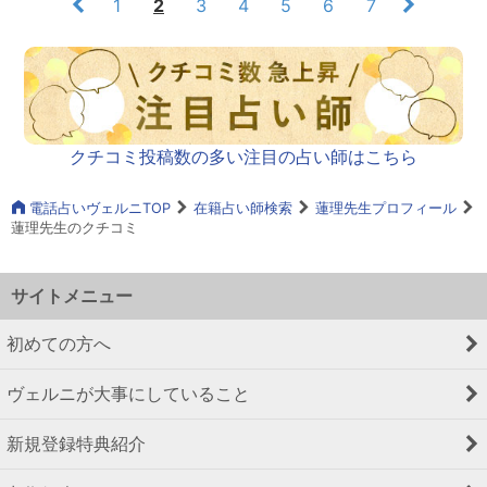
1
2
3
4
5
6
7
クチコミ投稿数の多い注目の占い師はこちら
電話占いヴェルニTOP
在籍占い師検索
蓮理先生プロフィール
蓮理先生のクチコミ
サイトメニュー
初めての方へ
ヴェルニが大事にしていること
新規登録特典紹介