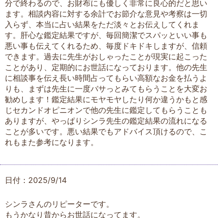
分で終わるので、お財布にも優しく非常に良心的だと思い
ます。相談内容に対する余計でお節介な意見や考察は一切
入らず、本当に占い結果をただ淡々とお伝えしてくれま
す。肝心な鑑定結果ですが、毎回簡潔でスパッといい事も
悪い事も伝えてくれるため、毎度ドキドキしますが、信頼
できます。過去に先生がおしゃったことが現実に起こった
ことがあり、定期的にお世話になっております。他の先生
に相談事を伝え長い時間占ってもらい高額なお金を払うよ
りも、まずは先生に一度バサっとみてもらうことを大変お
勧めします！鑑定結果にモヤモヤしたり何か違うかもと感
じセカンドオピニオンで他の先生に鑑定してもらうことも
ありますが、やっぱりシンラ先生の鑑定結果の流れになる
ことが多いです。悪い結果でもアドバイス頂けるので、こ
れもまた参考になります。
日付：2025/9/14
シンラさんのリピーターです。
もうかなり昔からお世話になってます。