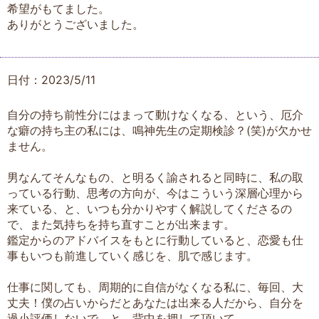
希望がもてました。
ありがとうございました。
日付：2023/5/11
自分の持ち前性分にはまって動けなくなる、という、厄介
な癖の持ち主の私には、鳴神先生の定期検診？(笑)が欠かせ
ません。
男なんてそんなもの、と明るく諭されると同時に、私の取
っている行動、思考の方向が、今はこういう深層心理から
来ている、と、いつも分かりやすく解説してくださるの
で、また気持ちを持ち直すことが出来ます。
鑑定からのアドバイスをもとに行動していると、恋愛も仕
事もいつも前進していく感じを、肌で感じます。
仕事に関しても、周期的に自信がなくなる私に、毎回、大
丈夫！僕の占いからだとあなたは出来る人だから、自分を
過小評価しないで、と、背中を押して頂いて。