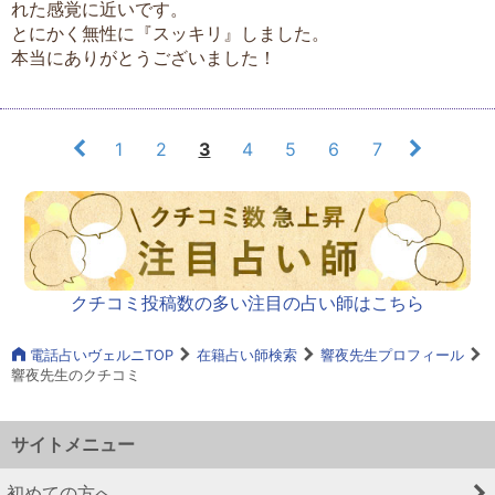
れた感覚に近いです。
とにかく無性に『スッキリ』しました。
本当にありがとうございました！
1
2
3
4
5
6
7
クチコミ投稿数の多い注目の占い師はこちら
電話占いヴェルニTOP
在籍占い師検索
響夜先生プロフィール
響夜先生のクチコミ
サイトメニュー
初めての方へ