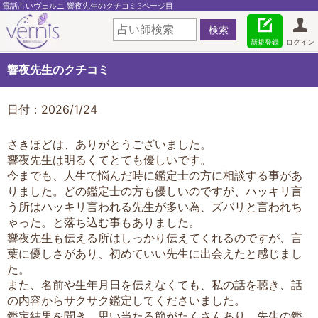
電話占いヴェルニ 響夜先生のクチコミ3ページ目
新規登録
ログイン
響夜先生のクチコミ
日付：2026/1/24
さきほどは、ありがとうございました。
響夜先生は明るくてとても優しいです。
今までも、人生で悩んだ時に鑑定士の方に相談する事があ
りました。どの鑑定士の方も優しいのですが、ハッキリ言
う所はハッキリ言われる先生が多い為、ズバリと言われち
ゃった。と落ち込む事もありました。
響夜先生も伝える所はしっかり伝えてくれるのですが、言
葉に優しさがあり、初めていい先生に出会えたと感じまし
た。
また、名前や生年月日を伝えなくても、私の話を聴き、話
の内容からサクサク鑑定してくださいました。
鑑定結果を聞き、思い当たる節がたくさんあり、先生の鑑