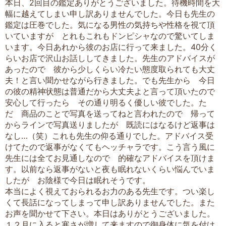
本日、2回目の鑑定ありがとうございました。待機時間を大
幅に越えてしまい申し訳ありませんでした。今日も先生の
鑑定は圧巻でした。気になる男性の気持ちや性格を視て頂
いていますが とれもこれもドンピシャなので驚いてしま
います。今日あれから彼のお店に行って来ました。40分く
らいお店で沢山お話ししてきました。先生のアドバイスが
あったので 彼から少しくらい冷たい態度取られても大丈
夫！と言い聞かせながら行きました。でも先生から 今日
の彼の精神状態は普通だから大丈夫よと言って頂いたので
安心して行ったら その通り明るく優しい彼でした。た
だ 商品のことで写真を送ってねと言われたので 帰って
からラインで写真送りましたが 既読にはなるけど返事は
なし…（笑）これも先生の仰る通りでした。アドバイス受
けてたので返事がなくてもヘッチャラです。こう言う風に
先生には全てお見通しなので 的確なアドバイスを頂けま
す。以前なら返事がないと夜も眠れないくらい悩んでいま
したが お陰様で今日は眠れそうです。
本当によく視えておられるお力のある先生です。つい楽し
くて長話になってしまって申し訳ありませんでした。また
お声を聞かせて下さい。本日はありがとうございました。
１２月に入ると寒さが増して来ますので御身体に気を付け