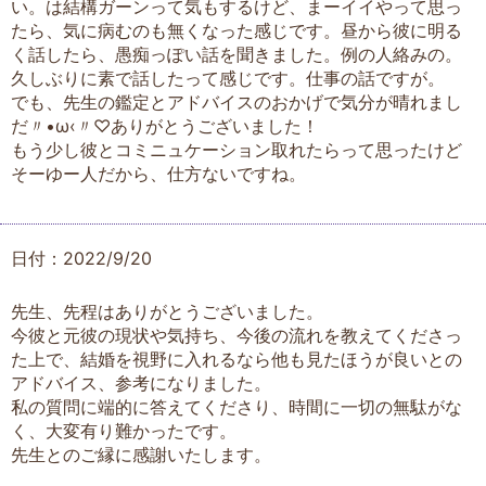
い。は結構ガーンって気もするけど、まーイイやって思っ
たら、気に病むのも無くなった感じです。昼から彼に明る
く話したら、愚痴っぽい話を聞きました。例の人絡みの。
久しぶりに素で話したって感じです。仕事の話ですが。
でも、先生の鑑定とアドバイスのおかげで気分が晴れまし
だ〃•ω‹〃♡ありがとうございました！
もう少し彼とコミニュケーション取れたらって思ったけど
そーゆー人だから、仕方ないですね。
日付：2022/9/20
先生、先程はありがとうございました。
今彼と元彼の現状や気持ち、今後の流れを教えてくださっ
た上で、結婚を視野に入れるなら他も見たほうが良いとの
アドバイス、参考になりました。
私の質問に端的に答えてくださり、時間に一切の無駄がな
く、大変有り難かったです。
先生とのご縁に感謝いたします。