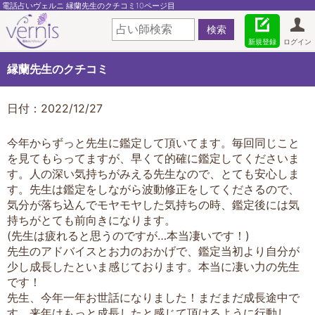
電話占いヴェルニ 縁蘭先生のクチコミ10ページ目
新規登録
ログイン
縁蘭先生のクチコミ
日付：2022/12/27
今年からずっと先生に鑑定して頂いてます。毎回同じこと
を見てもらってますが、早くて的確に鑑定してくださいま
す。人の深い気持ちがみえる先生なので、とても安心しま
す。先生は鑑定をしながら波動修正をしてくださるので、
気分が落ち込んでモヤモヤした気持ちの時、鑑定後には気
持ちがとても前向きになります。
(先生は疲れると思うのですが…本当凄いです！)
先生のアドバイスとお力のおかげで、鑑定当初より自分が
少し成長したといま感じております。本当に凄い力の先生
です！
先生、今年一年お世話になりました！まだまだ成長途中で
す。来年はもっと成長したと感じて頂けるように行動し