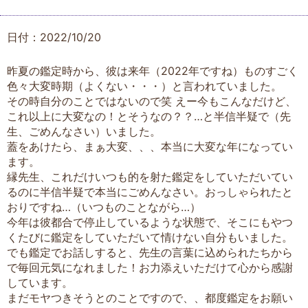
日付：2022/10/20
昨夏の鑑定時から、彼は来年（2022年ですね）ものすごく
色々大変時期（よくない・・・）と言われていました。
その時自分のことではないので笑 えー今もこんなだけど、
これ以上に大変なの！とそうなの？？…と半信半疑で（先
生、ごめんなさい）いました。
蓋をあけたら、まぁ大変、、、本当に大変な年になってい
ます。
縁先生、これだけいつも的を射た鑑定をしていただいてい
るのに半信半疑で本当にごめんなさい。おっしゃられたと
おりですね…（いつものことながら…）
今年は彼都合で停止しているような状態で、そこにもやつ
くたびに鑑定をしていただいて情けない自分もいました。
でも鑑定でお話しすると、先生の言葉に込められたちから
で毎回元気になれました！お力添えいただけて心から感謝
しています。
まだモヤつきそうとのことですので、、都度鑑定をお願い