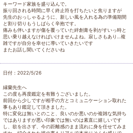
キーワード家族を盛り込んで。
振り回される時間に早く終止符を打ちたいと焦りますが
先生のおっしゃるように、新しい風を入れる為の準備期間
と割り切りもうしばらく辛抱です。
痛みも伴いますが傷を覆っていた絆創膏を剥がすいっ時と
思い乗り越えなければいけませんよね。寂しさもあり…複
雑ですが自分を幸せに導いていきたいです
またお話し聞いてくださいね
日付：2022/5/26
縁蘭先生へ
この度も再度鑑定を有難うございました。
前回から少しですが相手の方とコミュニケーション取れた
事もあり鑑定して頂きました。
特に変化は無いとのこと、良いのか悪いのか複雑な気持ち
ではありますが悪い印象では無いのは素直に嬉しいです
し、欲を出さず、今の距離感のまま流れに身を任せてみま