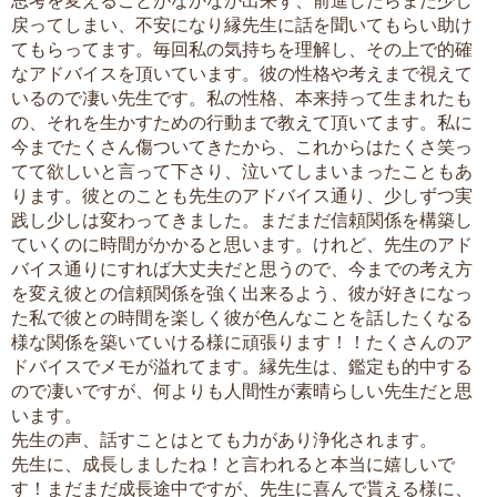
思考を変えることがなかなか出来ず、前進したらまた少し
戻ってしまい、不安になり縁先生に話を聞いてもらい助け
てもらってます。毎回私の気持ちを理解し、その上で的確
なアドバイスを頂いています。彼の性格や考えまで視えて
いるので凄い先生です。私の性格、本来持って生まれたも
の、それを生かすための行動まで教えて頂いてます。私に
今までたくさん傷ついてきたから、これからはたくさ笑っ
てて欲しいと言って下さり、泣いてしまいまったこともあ
ります。彼とのことも先生のアドバイス通り、少しずつ実
践し少しは変わってきました。まだまだ信頼関係を構築し
ていくのに時間がかかると思います。けれど、先生のアド
バイス通りにすれば大丈夫だと思うので、今までの考え方
を変え彼との信頼関係を強く出来るよう、彼が好きになっ
た私で彼との時間を楽しく彼が色んなことを話したくなる
様な関係を築いていける様に頑張ります！！たくさんのア
ドバイスでメモが溢れてます。縁先生は、鑑定も的中する
ので凄いですが、何よりも人間性が素晴らしい先生だと思
います。
先生の声、話すことはとても力があり浄化されます。
先生に、成長しましたね！と言われると本当に嬉しいで
す！まだまだ成長途中ですが、先生に喜んで貰える様に、