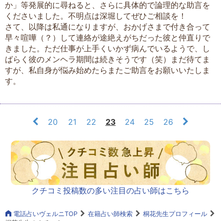
か」等発展的に尋ねると、さらに具体的で論理的な助言を
くださいました。不明点は深堀してぜひご相談を！
さて、以降は私通になりますが、おかげさまで付き合って
早々喧嘩（？）して連絡が途絶えがちだった彼と仲直りで
きました。ただ仕事が上手くいかず病んでいるようで、し
ばらく彼のメンヘラ期間は続きそうです（笑）まだ待てま
すが、私自身が悩み始めたらまたご助言をお願いいたしま
す。
20
21
22
23
24
25
26
クチコミ投稿数の多い注目の占い師はこちら
電話占いヴェルニTOP
在籍占い師検索
桐花先生プロフィール