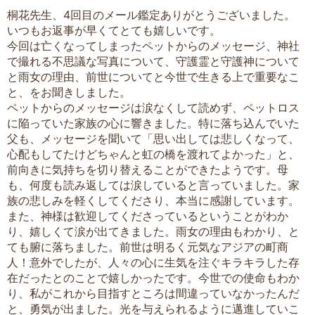
桐花先生、4回目のメール鑑定ありがとうございました。
いつもお返事が早くてとても嬉しいです。
今回は亡くなってしまったペットからのメッセージ、神社
で撮れる不思議な写真について、守護霊と守護神について
と雨女の理由、前世についてと今世で生きる上で重要なこ
と、をお聞きしました。
ペットからのメッセージは涙なくして読めず、ペットロス
に陥っていた家族の心に響きました。特に落ち込んでいた
父も、メッセージを聞いて「思い出しては悲しくなって、
心配もしてたけどちゃんと虹の橋を渡れてよかった」と、
前向きに気持ちを切り替えることができたようです。母
も、何度も読み返しては涙していると言っていました。家
族の悲しみを軽くしてくださり、本当に感謝しています。
また、神様は歓迎してくださっているということがわか
り、嬉しくて涙が出てきました。雨女の理由もわかり、と
ても腑に落ちました。前世は明るく元気なアジアの町商
人！意外でしたが、人々の心に生気を注ぐキラキラした存
在だったとのことで嬉しかったです。今世での使命もわか
り、私がこれから目指すところは間違っていなかったんだ
と、勇気が出ました。光を与えられるように邁進していこ