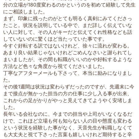
分の立場が180度変わるのかというのを初めて経験して先生
にご相談しました。
まず、印象に残ったのがとても明るく真剣にみてくださっ
たこと。状況を説明している中で、まだ詳しく伝えていな
い人に対して、その人がキーだと伝えてくれ性格なども話
していないのに驚くほど当たっていた事です。
今すぐ好転する訳ではないけれど、徐々に流れが変わる。
あまり良い結果じゃないけれどごめんなさいと謝られてし
まいましたが、その間も転職がいいのかや好転するような
方法など色々な角度から視てくださいました。
丁寧なアフターメールも下さって、本当に励みになりまし
た。
その後1週間は状況は変わらずだったのですが、先週末に今
まで接点が無かった担当の方の仕事に少し入る事が出来、
これからの足がかりがやっと見えてきてようやく安堵しま
した。
長年いる会社なのに、今までの担当や上司がいなくなるだ
けで、これほど立場も何も知らない人の目や態度も変わる
という状況を経験した事がなく、天音先生が転職しなくて
も大丈夫と視て下さった言葉も嬉しいけれど期待すると辛