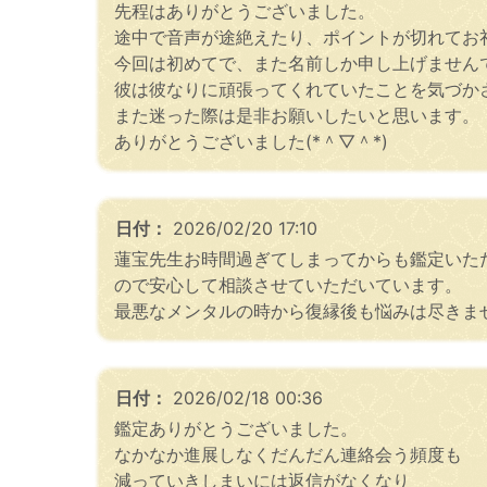
先程はありがとうございました。
途中で音声が途絶えたり、ポイントが切れてお
今回は初めてで、また名前しか申し上げません
彼は彼なりに頑張ってくれていたことを気づか
また迷った際は是非お願いしたいと思います。
ありがとうございました(*＾▽＾*)
日付：
2026/02/20 17:10
蓮宝先生お時間過ぎてしまってからも鑑定いた
ので安心して相談させていただいています。
最悪なメンタルの時から復縁後も悩みは尽きま
日付：
2026/02/18 00:36
鑑定ありがとうございました。
なかなか進展しなくだんだん連絡会う頻度も
減っていきしまいには返信がなくなり