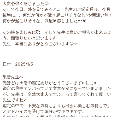
大変心強く感じました😊
そして今日、外を見てみると…、先生のご鑑定通り、今月
後半に…、何だか何かが近々起こりそうな❓いや間違い無く
何かが起こりそうな、気配💓感じました〜💓
その時を楽しみに🥰、そして先生に良いご報告が出来るよ
う、頑張りたいと思います♪
先生、本当にありがとうございます😊✨
日付：2025/1/5
果音先生へ
先ほどは圧巻の鑑定ありがとうございますm(_ _)m
鑑定の最中テンパっていて文章が変になっていまいました
が、先生は「全然大丈夫ですよ」って言ってくれて優しい
先生ですね♪
鑑定の中で「不安な気持ちよりも出会い楽しむ気持ちで」
とアドバイスを受けて気分がウキウキです。
先生からのパワーを受け取り良縁を楽しみにして待ちたい