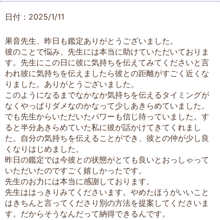
日付：2025/1/11
果音先生、昨日も鑑定ありがとうございました。
彼のことで悩み、先生には本当に助けていただいておりま
す。先生にこの日に彼に気持ちを伝えてみてくださいと言
われ彼に気持ちを伝えましたら彼との距離がすごく近くな
りました。ありがとうございました。
このようになるまでなかなか気持ちを伝えるタイミングが
なくやっぱりダメなのかなって少しあきらめていました。
でも先生からいただいたパワーも信じ待っていました。す
ると半分あきらめていた私に彼が話かけてきてくれまし
た。自分の気持ちを伝えることができ、彼との仲が少し良
くなりはじめました。
昨日の鑑定では今彼との状態がとても良いとおっしゃって
いただいたのですごく嬉しかったです。
先生のお力には本当に感謝しております。
先生ははっきりみてくださいます。やめたほうがいいこと
はきちんと言ってくださり別の方法を提案してくださいま
す。だからそうなんだって納得できるんです。