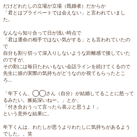
だけどわたしの立場が立場（既婚者）だからか
「君とはプライベートでは会えない」と言われていまし
た。
なんなら知り合って日が浅い時点で
「君は運命の相手ではない気がする」とも言われていたの
で
自分も割り切って深入りしないような距離感で接していた
のですが、
その割には毎日たわいもない会話ラインを続けてくるので
先生に彼の実際の気持ちがどうなのか視てもらったとこ
ろ…
「年下くん、◯◯さん（自分）が結婚してることに怒って
るみたい。嫉妬深いねー。」とか、
「付き合おうって言ったら喜ぶと思うよ！」
という意外な結果に。
年下くんは、わたしが思うよりわたしに気持ちがあるよう
でした。。笑