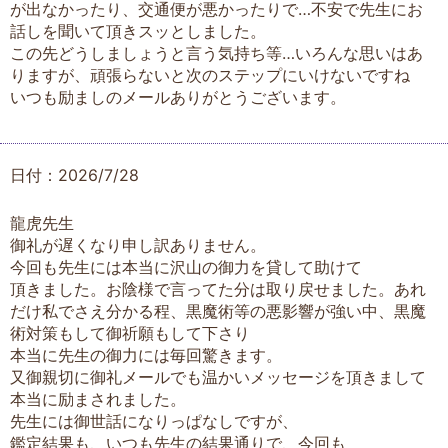
が出なかったり、交通便が悪かったりで…不安で先生にお
話しを聞いて頂きスッとしました。
この先どうしましょうと言う気持ち等…いろんな思いはあ
りますが、頑張らないと次のステップにいけないですね
いつも励ましのメールありがとうございます。
日付：2026/7/28
龍虎先生
御礼が遅くなり申し訳ありません。
今回も先生には本当に沢山の御力を貸して助けて
頂きました。お陰様で言ってた分は取り戻せました。あれ
だけ私でさえ分かる程、黒魔術等の悪影響が強い中、黒魔
術対策もして御祈願もして下さり
本当に先生の御力には毎回驚きます。
又御親切に御礼メールでも温かいメッセージを頂きまして
本当に励まされました。
先生には御世話になりっぱなしですが、
鑑定結果も、いつも先生の結果通りで、今回も