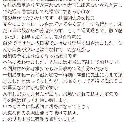
先生の鑑定通り何か言わないと素直に出来ないからと言っ
てた通り用意はしてた様で出すきっかけが
掴め無かったみたいです。利害関係の女性に
完全にコントロールされていて全く聞く耳すら持たす、未
だ５日の後からの分は払わず、もう１週間過ぎて、散々怒
った所、朝早く逆ギレして別件なのに
自分で行けという口実でいきなり朝早く出されました。な
んか口実が無いと駄目な様で、だから少し
最初の予定より遅くなった感じです。
本当に救われました。先生には本当に感謝しております。
今回別件の分は維持でも昨日改めて又自分のだから
一切必要ねーと平然と嘘で一時期は本当に先生にも見て頂
きましたが焦ってましたが、又高くくってる様で次の５日
の重要な２件が心配ですが
又申し訳ありませんが近々、お願いされて頂きますので、
その際は宜しくお願い致します。
いつも本当に御親切に親身になって下さり
大変な御力を沢山使って助けて頂き、
この度も本当に有難う御座いました。