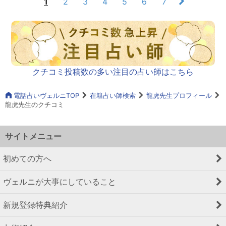
1
2
3
4
5
6
7
クチコミ投稿数の多い注目の占い師はこちら
電話占いヴェルニTOP
在籍占い師検索
龍虎先生プロフィール
龍虎先生のクチコミ
サイトメニュー
初めての方へ
ヴェルニが大事にしていること
新規登録特典紹介