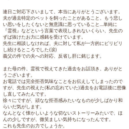
連日ご対応下さいまして、本当にありがとうございます。
夫が過去特定のペットを飼ったことがあること、もう悲し
い思いをしたくないと無意識に思っていること…単純に
『霊視』などという言葉で表現しきれないくらい、先生の
ずば抜けたお力に感銘を受けています。
先生に相談しなければ、夫に対して私が一方的にピリピリ
し続けるところでした(涙)
義父の件での夫への対応、反省し肝に銘じます。
また母の件、霊視で視えてきた過去をお話頂き、ありがと
うございます。
お電話では完全拒否気味なことをお伝えしてしまったので
すが、先生の視えた(私の忘れていた)過去をお電話後に想像
し直してみたんです。
徐々にですが、頑なな拒否感みたいなものが少しばかり和
らいだ気がします。
なんとなく懐かしいような切ないストーリーみたいで、ほ
んの少しですが、微笑ましい気持ちになったんです。
これも先生のお力でしょうか。