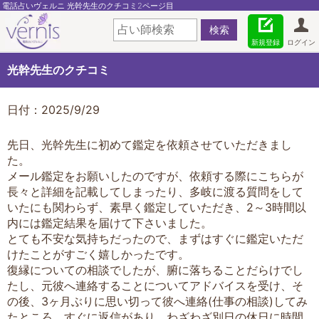
電話占いヴェルニ 光幹先生のクチコミ2ページ目
新規登録
ログイン
光幹先生のクチコミ
日付：2025/9/29
先日、光幹先生に初めて鑑定を依頼させていただきまし
た。
メール鑑定をお願いしたのですが、依頼する際にこちらが
長々と詳細を記載してしまったり、多岐に渡る質問をして
いたにも関わらず、素早く鑑定していただき、2～3時間以
内には鑑定結果を届けて下さいました。
とても不安な気持ちだったので、まずはすぐに鑑定いただ
けたことがすごく嬉しかったです。
復縁についての相談でしたが、腑に落ちることだらけでし
たし、元彼へ連絡することについてアドバイスを受け、そ
の後、3ヶ月ぶりに思い切って彼へ連絡(仕事の相談)してみ
たところ、すぐに返信があり、わざわざ別日の休日に時間