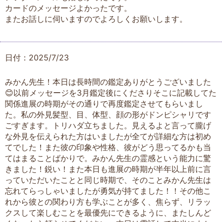
カードのメッセージよかったです。
またお話しに伺いますのでよろしくお願いします。
日付：2025/7/23
みかん先生！本日は長時間の鑑定ありがとうございました
😊以前メッセージを3月鑑定後にくださりそこに記載してた
関係進展の時期がその通りで再度鑑定させてもらいまし
た。私の外見髪型、目、体型、顔の形がドンピシャリです
ごすぎます。トリハダ立ちました。見えるよと言って朧げ
な外見を伝えられた方はいましたが全てが詳細な方は初め
てでした！また彼の印象や性格、彼がどう思ってるかも当
てはまることばかりで。みかん先生の霊感という能力に驚
きました！鋭い！また本日も進展の時期が半年以上前に言
っていただいたことと同じ時期で、そのことみかん先生は
忘れてらっしゃいましたが勇気が持てました！！その他こ
れから彼との関わり方も学ぶことが多く、焦らず、リラッ
クスして楽しむことを最優先にできるように、またしんど