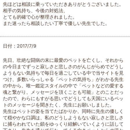
先ほどは相談に乗っていただきありがとうございました。
相手の気持ち、今後の対処法、
とても的確で心が整理されました。
また迷ったら相談したい丁寧で優しい先生でした。
日付：2017/7/9
先日、壮絶な闘病の末に最愛のペットを亡くし、それから
の今日までずっと寂しさと悲しさのがんじがらめでどうし
ようもない気持ちで毎日を過ごしている中で当サイトを見
つけ、多数いらっしゃる「ペットの気持ち」がわかる先生
の中から、唯一鑑定スタイルの中で「ペットなどの愛する
魂と繋がり、メッセージを頂くことも可能」とのことだっ
たので、わらにもすがる思いでどうしても天国にいるペッ
トのメッセージを聞きたく、先生にお願いしました。
先生はペットの姿を当てたばかりか、同時に先生の優しく
て穏やかな口調は、私のどうしようもない寂しさと悲しさ
に捕らわれていた鎖をゆっくり紐解いていくように話して