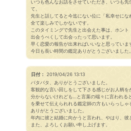
いつも色んなお話をさせていただき、いつも先
て。
先生と話してると今迄にない位に「私幸せにな
全て楽しみでしかないです。
このタイミングで先生と出会えた事は、ホント
出会うべくして出会ったって思います。
早く恋愛の報告が出来ればいいなと思っていま
今日も長い時間の鑑定ありがとうございました
日付：
2019/04/26 13:13
バタバタ、ありがとうございました。
客観的な言い回しをして下さる感じがお人柄を
分からないけれども…と言葉の端々に言われる
を乗せて伝えられれる鑑定師の方もいらっしゃ
ありがとうございました。
年内に彼と結婚に向かうと言われ、やはり、彼
また、よろしくお願い申し上げます。