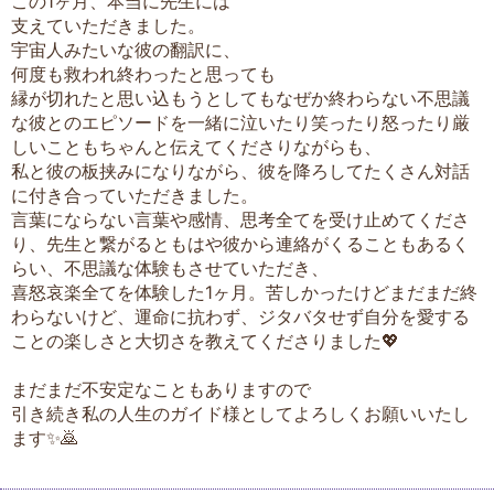
この1ヶ月、本当に先生には
支えていただきました。
宇宙人みたいな彼の翻訳に、
何度も救われ終わったと思っても
縁が切れたと思い込もうとしてもなぜか終わらない不思議
な彼とのエピソードを一緒に泣いたり笑ったり怒ったり厳
しいこともちゃんと伝えてくださりながらも、
私と彼の板挟みになりながら、彼を降ろしてたくさん対話
に付き合っていただきました。
言葉にならない言葉や感情、思考全てを受け止めてくださ
り、先生と繋がるともはや彼から連絡がくることもあるく
らい、不思議な体験もさせていただき、
喜怒哀楽全てを体験した1ヶ月。苦しかったけどまだまだ終
わらないけど、運命に抗わず、ジタバタせず自分を愛する
ことの楽しさと大切さを教えてくださりました💖
まだまだ不安定なこともありますので
引き続き私の人生のガイド様としてよろしくお願いいたし
ます✨🙇