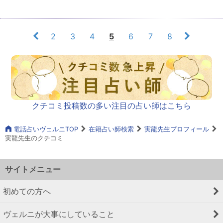
2
3
4
5
6
7
8
クチコミ投稿数の多い注目の占い師はこちら
電話占いヴェルニTOP
在籍占い師検索
実龍先生プロフィール
実龍先生のクチコミ
サイトメニュー
初めての方へ
ヴェルニが大事にしていること