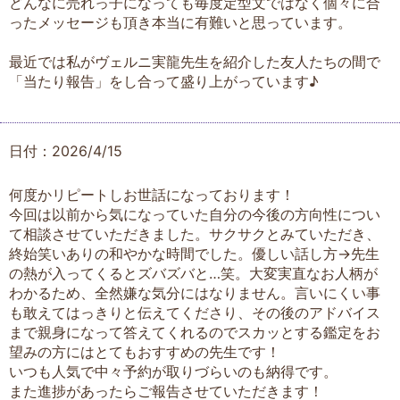
どんなに売れっ子になっても毎度定型文ではなく個々に合
ったメッセージも頂き本当に有難いと思っています。
最近では私がヴェルニ実龍先生を紹介した友人たちの間で
「当たり報告」をし合って盛り上がっています♪
日付：2026/4/15
何度かリピートしお世話になっております！
今回は以前から気になっていた自分の今後の方向性につい
て相談させていただきました。サクサクとみていただき、
終始笑いありの和やかな時間でした。優しい話し方→先生
の熱が入ってくるとズバズバと…笑。大変実直なお人柄が
わかるため、全然嫌な気分にはなりません。言いにくい事
も敢えてはっきりと伝えてくださり、その後のアドバイス
まで親身になって答えてくれるのでスカッとする鑑定をお
望みの方にはとてもおすすめの先生です！
いつも人気で中々予約が取りづらいのも納得です。
また進捗があったらご報告させていただきます！