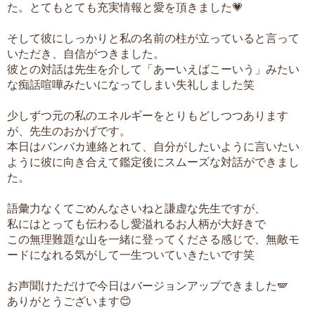
た。とてもとても充実情報と愛を頂きました💗
そして彼にしっかりと私の名前の柱が立っていると言って
いただき、自信がつきました。
彼との対話は先生を介して「あーいえばこーいう」みたい
な痴話喧嘩みたいになってしまい失礼しました笑
少しずつ元の私のエネルギーをとりもどしつつあります
が、先生のおかげです。
本日はバンバカ連絡とれて、自分がしたいように言いたい
ように彼に向き合えて鑑定後にスムーズな対話ができまし
た。
語彙力なくてごめんなさいねと謙虚な先生ですが、
私にはとっても伝わるし愛溢れるお人柄が大好きで
この無理難題な山を一緒に登ってくださる感じで、無敵モ
ードになれる気がして一生ついていきたいです笑
お声聞けただけで今日はバージョンアップできました🪽
ありがとうございます😊