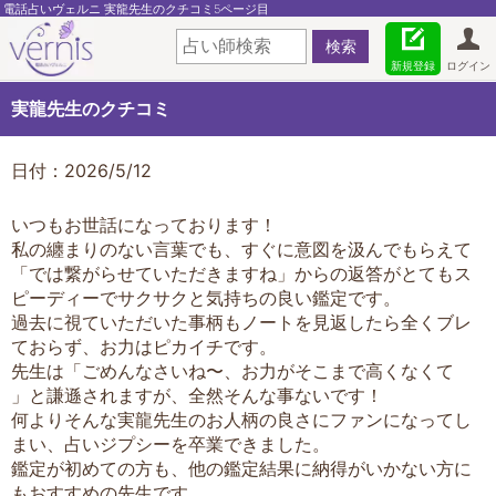
電話占いヴェルニ 実龍先生のクチコミ5ページ目
新規登録
ログイン
実龍先生のクチコミ
日付：2026/5/12
いつもお世話になっております！
私の纏まりのない言葉でも、すぐに意図を汲んでもらえて
「では繋がらせていただきますね」からの返答がとてもス
ピーディーでサクサクと気持ちの良い鑑定です。
過去に視ていただいた事柄もノートを見返したら全くブレ
ておらず、お力はピカイチです。
先生は「ごめんなさいね〜、お力がそこまで高くなくて
」と謙遜されますが、全然そんな事ないです！
何よりそんな実龍先生のお人柄の良さにファンになってし
まい、占いジプシーを卒業できました。
鑑定が初めての方も、他の鑑定結果に納得がいかない方に
もおすすめの先生です。