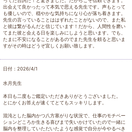
ってた台詞だ！と驚きました。だからこそ信頼できます。
出会えて良かったって本気で思える先生です。声もとって
も優しいので、穏やかな気持ちになり心が落ち着きます。
先生の言っていることははずれたことがないので、また私
と彼は繋がるんだと信じています！だから、人間性を磨い
てまた彼と会える日を楽しみにしようと思います。でも、
たまに不安になることがあるのでまた先生を頼ると思いま
すがその時はどうぞ宜しくお願い致します。
日付：2026/4/1
水月先生
本日も二度もご鑑定いただきありがとうございました。
とにかくお答えが速くてとてもスッキリします。
混沌とした脳内かつ八方塞がりな状況で、仕事のモチベー
ションどころか生きる喜びまで失いかけていたので一緒に
脳内を整理していただいたような感覚で自分が今やるべき