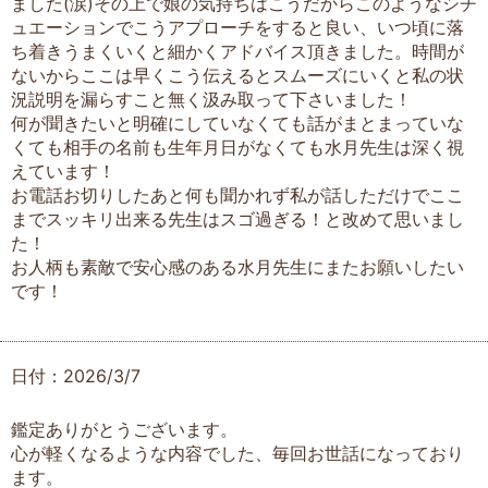
ました(涙)その上で娘の気持ちはこうだからこのようなシチ
ュエーションでこうアプローチをすると良い、いつ頃に落
ち着きうまくいくと細かくアドバイス頂きました。時間が
ないからここは早くこう伝えるとスムーズにいくと私の状
況説明を漏らすこと無く汲み取って下さいました！
何が聞きたいと明確にしていなくても話がまとまっていな
くても相手の名前も生年月日がなくても水月先生は深く視
えています！
お電話お切りしたあと何も聞かれず私が話しただけでここ
までスッキリ出来る先生はスゴ過ぎる！と改めて思いまし
た！
お人柄も素敵で安心感のある水月先生にまたお願いしたい
です！
日付：2026/3/7
鑑定ありがとうございます。
心が軽くなるような内容でした、毎回お世話になっており
ます。