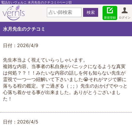
電話占いヴェルニ 水月先生のクチコミ4ページ目
新規登録
ログイン
水月先生のクチコミ
日付：2026/4/9
先生本当よく視えていらっしゃいます。
複雑な内容、当事者の私自身がパニックになるような真実
は何処？？！！みたいな内容の話しを何も知らない先生が
霊視で一つ一つ紐解いて下さいました😭それがマジで腑に
落ちる程の鑑定。すご過ぎる（ ; ; ）先生のおかげでやっと
心落ち着かせる事が出来ました。ありがとうございまし
た！
日付：2026/4/5