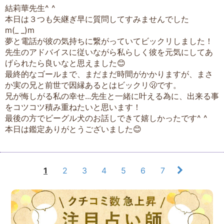
結莉華先生^ ^
本日は３つも矢継ぎ早に質問してすみませんでした
m(_ _)m
夢と電話が彼の気持ちに繋がっていてビックリしました！
先生のアドバイスに従いながら私らしく彼を元気にしてあ
げられたら良いなと思えました😊
最終的なゴールまで、まだまだ時間がかかりますが、まさ
か実の兄と前世で因縁あるとはビックリ🫢です。
兄が悔しがる私の幸せ...先生と一緒に叶える為に、出来る事
をコツコツ積み重ねたいと思います！
最後の方でビーグル犬のお話しできて嬉しかったです^ ^
本日は鑑定ありがとうございました😊
1
2
3
4
5
6
7