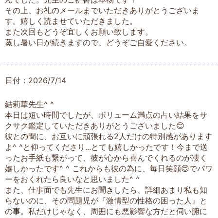
その上、お礼のメールまでいただきありがとうございま
す。嬉しく読ませていただきました。
また次回もどうぞ宜しくお願い致します。
蒸し暑い日が続きますので、どうぞご自愛ください。
日付：2026/7/14
結莉華先生^ ^
本日は短い時間でしたが、ボリューム満点の占い結果をサ
クサク鑑定していただきありがとうございました😊
彼との間に、お互いに頑張れる2人だけの特別感があります
よ^ ^と仰ってくださり...とても嬉しかったです！今まで送
ったお手紙も繋がって、彼が心から喜んでくれるのが凄く
嬉しかったです^ ^ これからも彼の為に、毎日笑顔😊でパワ
ーをおくれたら良いなと思いました^ ^
また、仕事面でも先生にお聞きしたら、詳細あまり私も知
らないのに、その問題児が『激情型の性格の困った人』と
の事。私だけじゃなく、周囲にも悪影響な方だと伺い腑に