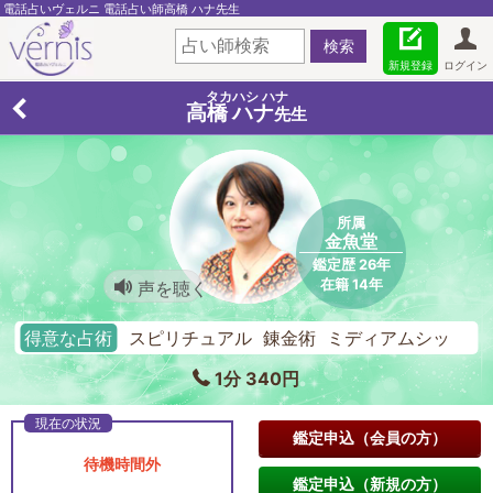
電話占いヴェルニ 電話占い師高橋 ハナ先生
新規登録
ログイン
タカハシ ハナ
高橋 ハナ
先生
所属
金魚堂
鑑定歴 26年
在籍 14年
声を聴く
得意な占術
スピリチュアル 錬金術 ミディアムシッ
プ
1分 340円
鑑定申込（会員の方）
待機時間外
鑑定申込（新規の方）