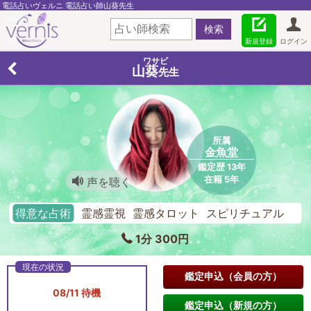
電話占いヴェルニ 電話占い師山葵先生
新規登録
ログイン
ワサビ
山葵
先生
所属
金魚堂
鑑定歴 13年
在籍 5年
声を聴く
得意な占術
霊感霊視 霊感タロット スピリチュアル
1分 300円
鑑定申込（会員の方）
08/11 待機
鑑定申込（新規の方）