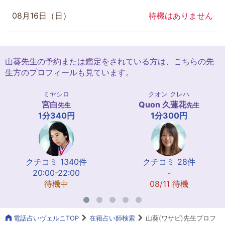
08月16日（日）
待機はありません
山葵先生の予約または鑑定をされている方は、こちらの先
生方のプロフィールも見ています。
ミヤシロ
クオン クレハ
宮白
Quon 久蓮花
先生
先生
1分340円
1分300円
クチコミ 1340件
クチコミ 28件
20:00-22:00
-
待機中
08/11 待機
電話占いヴェルニTOP
在籍占い師検索
山葵(ワサビ)先生プロフ