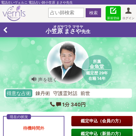
電話占いヴェルニ 電話占い師小笠原 まさや先生
新規登録
ログイン
オガサワラ マサヤ
小笠原 まさや
先生
所属
金魚堂
鑑定歴 29年
在籍 14年
声を聴く
得意な占術
錬丹術 守護霊対話 前世
1分 340円
鑑定申込（会員の方）
待機時間外
鑑定申込（新規の方）