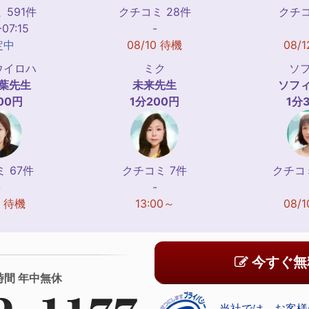
 591件
クチコミ 28件
クチコ
-07:15
-
定中
08/10 待機
08/
ウイロハ
ミク
ソ
葉
先生
未来
先生
ソフ
00円
1分200円
1分
 67件
クチコミ 7件
クチコミ
-
-
0 待機
13:00～
08/
今すぐ無
時間 年中無休
当社では、お客様