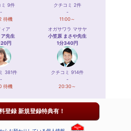
ミ 9件
クチコミ 2件
-
-
12 待機
11:00～
フィア
オガサワラ マサヤ
ィア
先生
小笠原 まさや
先生
320円
1分340円
 381件
クチコミ 914件
-
-
10 待機
20:30～
料登録 新規登録特典有！
からお預かりしている個人情報