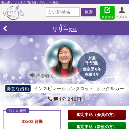
電話占いヴェルニ 電話占い師リリー先生
新規登録
ログイン
リリー
リリー
先生
所属
千里眼
鑑定歴 6年
在籍 4年
声を聴く
得意な占術
インスピレーションタロット オラクルカー
ド スピリチュアル・リーディング
1分 240円
鑑定申込（会員の方）
08/08 待機
鑑定申込（新規の方）